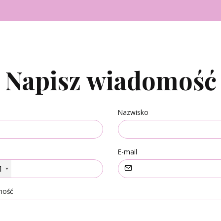
Napisz wiadomość
Nazwisko
n
E-mail
1
mość