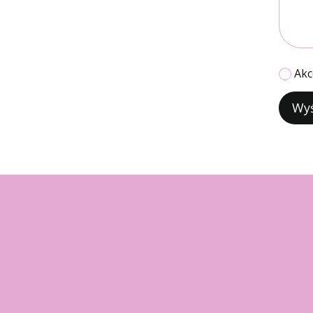
Akc
Wyś